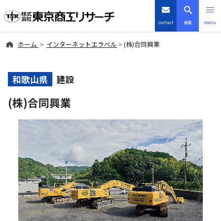
contact
検索
menu
ホーム
インターネットエラベル
(株)合同興業
倒産・注目企業情報
TSRデータインサイト
和歌山県
建設
(株)合同興業
TSR-PLUS
優良企業サイト
会社案内
商品・サービス
導入事例