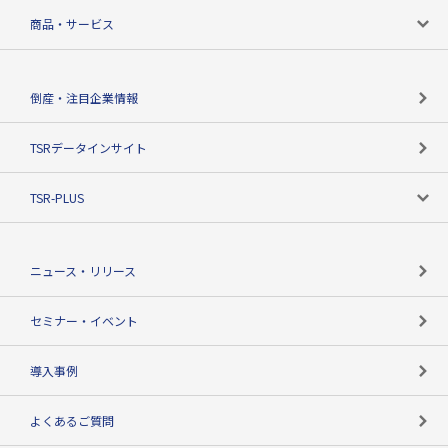
会社案内トップ
商品・サービス
会社概要
カテゴリで探す
倒産・注目企業情報
TSRのビジョン
目的で探す
TSRデータインサイト
創業のあゆみ
ニーズで探す
TSR-PLUS
TSRのCSR
役割で探す
TSR-PLUSトップ
支社店一覧
ニュース・リリース
失敗しない与信管理とは
決算情報
セミナー・イベント
海外取引のノウハウ
パートナー体制
導入事例
企業データの有効活用
マルチステークホルダー
よくあるご質問