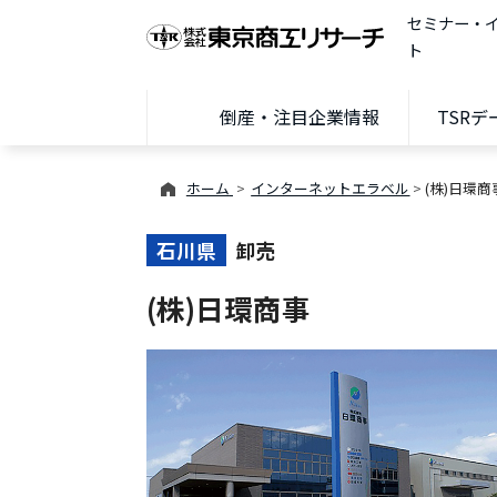
セミナー・
ト
倒産・注目企業情報
TSR
ホーム
インターネットエラベル
(株)日環商
石川県
卸売
(株)日環商事