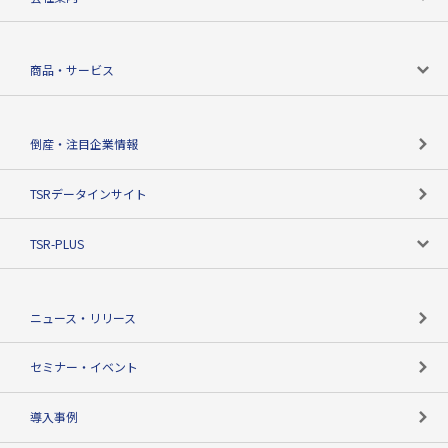
会社案内トップ
商品・サービス
会社概要
カテゴリで探す
倒産・注目企業情報
TSRのビジョン
目的で探す
TSRデータインサイト
創業のあゆみ
ニーズで探す
TSR-PLUS
TSRのCSR
役割で探す
TSR-PLUSトップ
支社店一覧
ニュース・リリース
失敗しない与信管理とは
決算情報
セミナー・イベント
海外取引のノウハウ
パートナー体制
導入事例