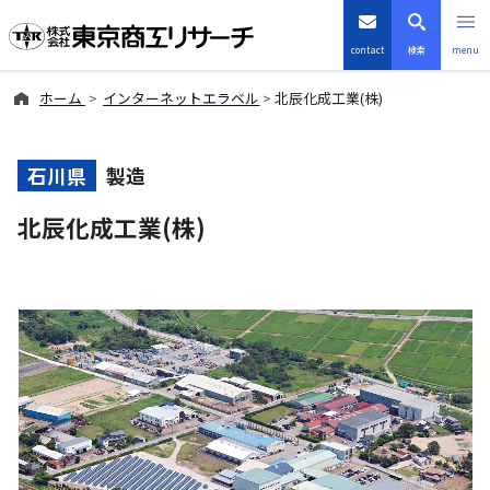
contact
検索
menu
ホーム
インターネットエラベル
北辰化成工業(株)
倒産・注目企業情報
TSRデータインサイト
石川県
製造
北辰化成工業(株)
TSR-PLUS
優良企業サイト
会社案内
商品・サービス
導入事例