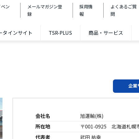
イベン
メールマガジン登
採用情
よくあるご質
録
報
問
データインサイト
TSR-PLUS
商品・サービス
企業
会社名
旭運輸(株)
所在地
〒001-0925 北海道札幌市
代表者
武田 祐幸