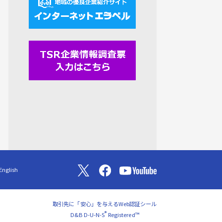
English
取引先に「安心」を与えるWeb認証シール
®
D&B D-U-N-S
Registered™