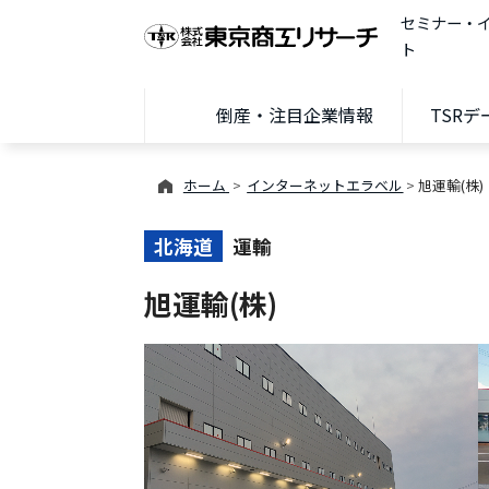
セミナー・
ト
倒産・注目企業情報
TSR
ホーム
インターネットエラベル
旭運輸(株)
北海道
運輸
旭運輸(株)