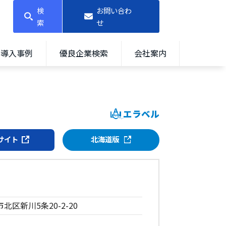
検
お問い合わ
索
せ
導入事例
優良企業検索
会社案内
エラベル
サイト
北海道版
北区新川5条20-2-20