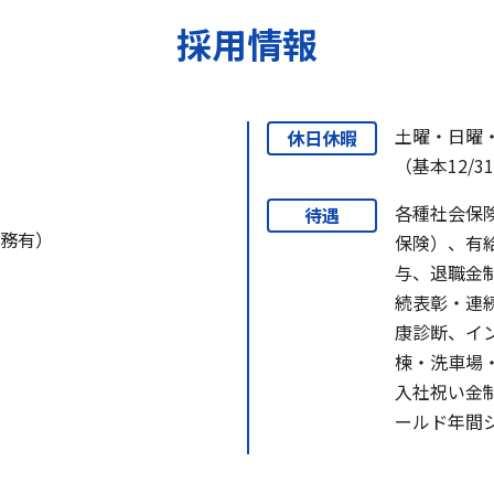
採用情報
土曜・日曜
休日休暇
（基本12/3
各種社会保
待遇
勤務有）
保険）、有
与、退職金
続表彰・連
康診断、イ
楝・洗車場
入社祝い金制
ールド年間