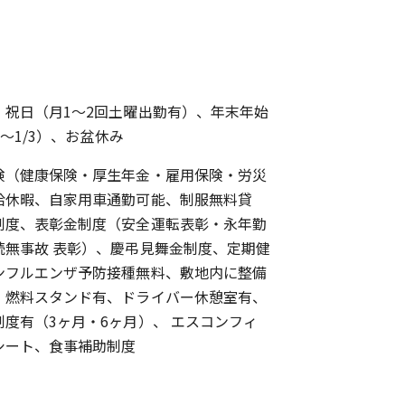
・祝日（月1～2回土曜出勤有）、年末年始
1～1/3）、お盆休み
険（健康保険・厚生年金・雇用保険・労災
給休暇、自家用車通勤可能、制服無料貸
制度、表彰金制度（安全運転表彰・永年勤
続無事故 表彰）、慶弔見舞金制度、定期健
ンフルエンザ予防接種無料、敷地内に整備
・燃料スタンド有、ドライバー休憩室有、
度有（3ヶ月・6ヶ月）、 エスコンフィ
シート、食事補助制度