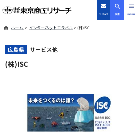
contact
検索
menu
ホーム
インターネットエラベル
(株)ISC
倒産・注目企業情報
TSRデータインサイト
広島県
サービス他
(株)ISC
TSR-PLUS
優良企業サイト
会社案内
商品・サービス
導入事例