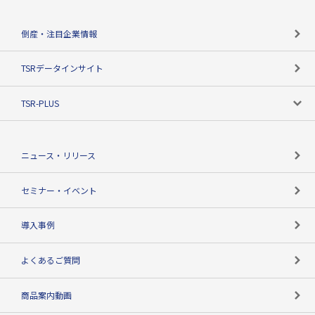
会社概要
カテゴリで探す
倒産・注目企業情報
TSRのビジョン
目的で探す
TSRデータインサイト
創業のあゆみ
ニーズで探す
TSR-PLUS
TSRのCSR
役割で探す
TSR-PLUSトップ
支社店一覧
ニュース・リリース
失敗しない与信管理とは
決算情報
セミナー・イベント
海外取引のノウハウ
パートナー体制
導入事例
企業データの有効活用
マルチステークホルダー
よくあるご質問
コンプライアンスチェック
商品案内動画