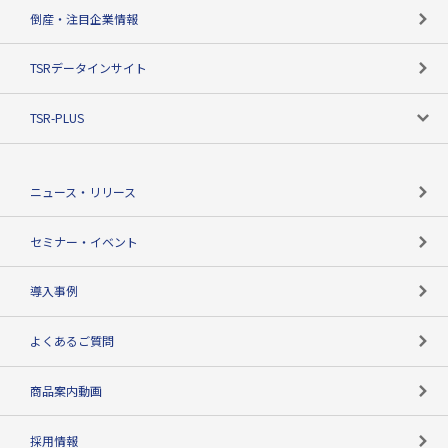
カテゴリで探す
倒産・注目企業情報
TSRのビジョン
目的で探す
TSRデータインサイト
創業のあゆみ
ニーズで探す
TSR-PLUS
TSRのCSR
役割で探す
TSR-PLUSトップ
支社店一覧
ニュース・リリース
失敗しない与信管理とは
決算情報
セミナー・イベント
海外取引のノウハウ
パートナー体制
導入事例
企業データの有効活用
マルチステークホルダー
よくあるご質問
コンプライアンスチェック
商品案内動画
用語辞典
採用情報