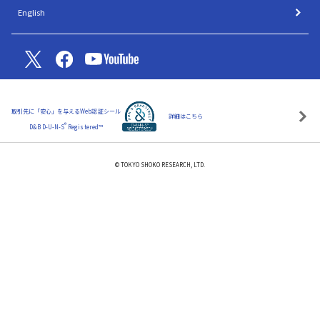
English
取引先に「安心」を与えるWeb認証シール
詳細はこちら
®
D&B D-U-N-S
Registered™
© TOKYO SHOKO RESEARCH, LTD.