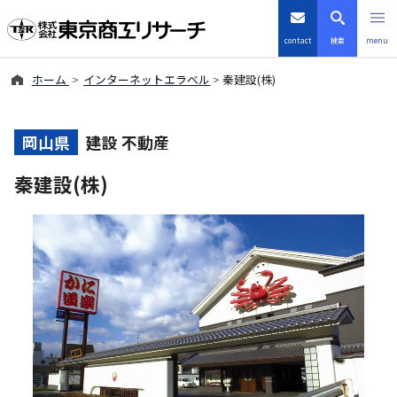
contact
検索
menu
ホーム
インターネットエラベル
秦建設(株)
倒産・注目企業情報
TSRデータインサイト
岡山県
建設 不動産
秦建設(株)
TSR-PLUS
優良企業サイト
会社案内
商品・サービス
導入事例