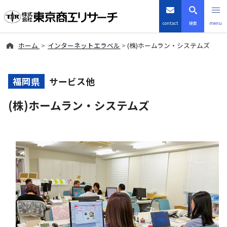
contact
検索
menu
ホーム
インターネットエラベル
(株)ホームラン・システムズ
倒産・注目企業情報
TSRデータインサイト
福岡県
サービス他
(株)ホームラン・システムズ
TSR-PLUS
優良企業サイト
会社案内
商品・サービス
導入事例