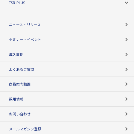
TSR-PLUS
TSRのCSR
役割で探す
TSR-PLUSトップ
支社店一覧
ニュース・リリース
失敗しない与信管理とは
決算情報
セミナー・イベント
海外取引のノウハウ
パートナー体制
導入事例
企業データの有効活用
マルチステークホルダー
よくあるご質問
コンプライアンスチェック
商品案内動画
用語辞典
採用情報
お問い合わせ
メールマガジン登録