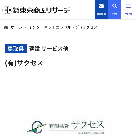
contact
検索
menu
ホーム
インターネットエラベル
(有)サクセス
倒産・注目企業情報
TSRデータインサイト
鳥取県
建設 サービス他
(有)サクセス
TSR-PLUS
優良企業サイト
会社案内
商品・サービス
導入事例