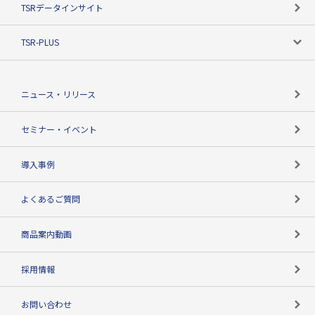
TSRデータインサイト
創業のあゆみ
ニーズで探す
TSR-PLUS
TSRのCSR
役割で探す
TSR-PLUSトップ
支社店一覧
ニュース・リリース
失敗しない与信管理とは
決算情報
セミナー・イベント
海外取引のノウハウ
パートナー体制
導入事例
企業データの有効活用
マルチステークホルダー
よくあるご質問
コンプライアンスチェック
商品案内動画
用語辞典
採用情報
お問い合わせ