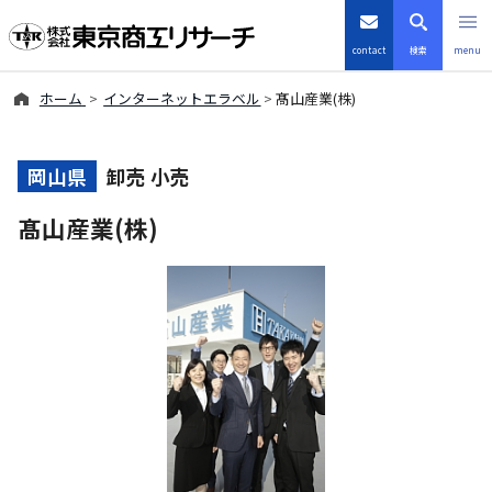
contact
検索
menu
ホーム
インターネットエラベル
髙山産業(株)
倒産・注目企業情報
TSRデータインサイト
岡山県
卸売 小売
髙山産業(株)
TSR-PLUS
優良企業サイト
会社案内
商品・サービス
導入事例