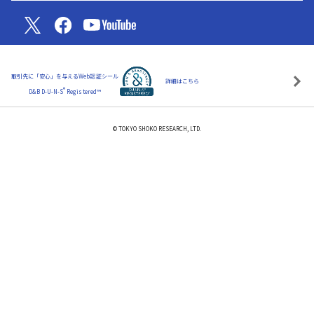
取引先に「安心」を与えるWeb認証シール
詳細はこちら
®
D&B D-U-N-S
Registered™
© TOKYO SHOKO RESEARCH, LTD.