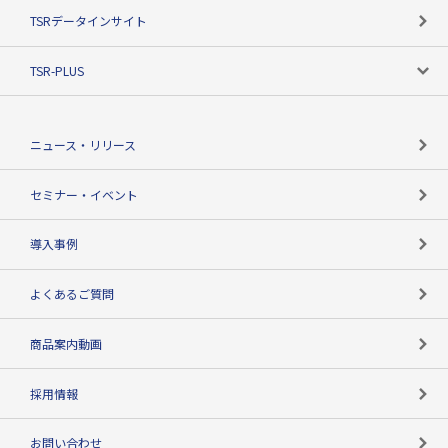
目的で探す
TSRデータインサイト
創業のあゆみ
ニーズで探す
TSR-PLUS
TSRのCSR
役割で探す
TSR-PLUSトップ
支社店一覧
ニュース・リリース
失敗しない与信管理とは
決算情報
セミナー・イベント
海外取引のノウハウ
パートナー体制
導入事例
企業データの有効活用
マルチステークホルダー
よくあるご質問
コンプライアンスチェック
商品案内動画
用語辞典
採用情報
お問い合わせ