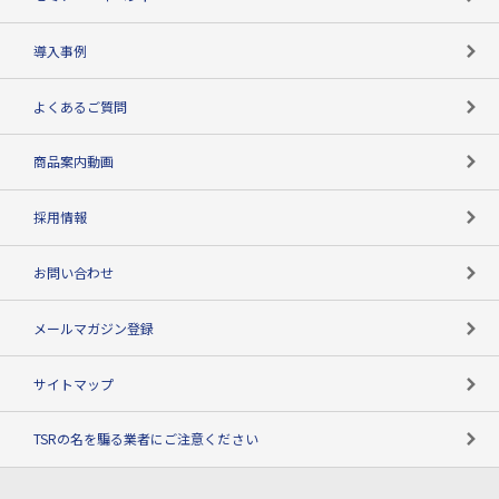
海外取引のノウハウ
パートナー体制
導入事例
企業データの有効活用
マルチステークホルダー
よくあるご質問
コンプライアンスチェック
商品案内動画
用語辞典
採用情報
お問い合わせ
メールマガジン登録
サイトマップ
TSRの名を騙る業者にご注意ください