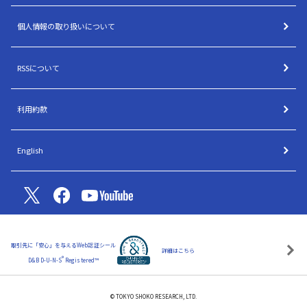
個人情報の取り扱いについて
RSSについて
利用約款
English
取引先に「安心」を与えるWeb認証シール
詳細はこちら
®
D&B D-U-N-S
Registered™
© TOKYO SHOKO RESEARCH, LTD.