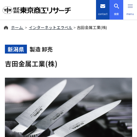
contact
検索
menu
ホーム
インターネットエラベル
吉田金属工業(株)
倒産・注目企業情報
TSRデータインサイト
新潟県
製造 卸売
吉田金属工業(株)
TSR-PLUS
優良企業サイト
会社案内
商品・サービス
導入事例