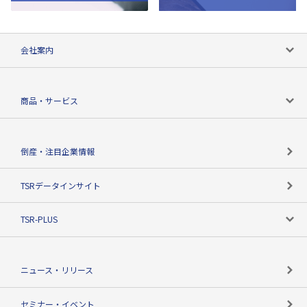
会社案内
会社案内トップ
商品・サービス
会社概要
カテゴリで探す
倒産・注目企業情報
TSRのビジョン
目的で探す
TSRデータインサイト
創業のあゆみ
ニーズで探す
TSR-PLUS
TSRのCSR
役割で探す
TSR-PLUSトップ
支社店一覧
ニュース・リリース
失敗しない与信管理とは
決算情報
セミナー・イベント