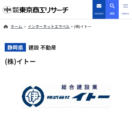
contact
検索
menu
ホーム
インターネットエラベル
(株)イトー
倒産・注目企業情報
TSRデータインサイト
静岡県
建設 不動産
(株)イトー
TSR-PLUS
優良企業サイト
会社案内
商品・サービス
導入事例