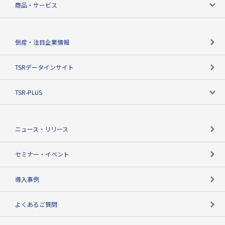
商品・サービス
会社概要
カテゴリで探す
倒産・注目企業情報
TSRのビジョン
目的で探す
TSRデータインサイト
創業のあゆみ
ニーズで探す
TSR-PLUS
TSRのCSR
役割で探す
TSR-PLUSトップ
支社店一覧
ニュース・リリース
失敗しない与信管理とは
決算情報
セミナー・イベント
海外取引のノウハウ
パートナー体制
導入事例
企業データの有効活用
マルチステークホルダー
よくあるご質問
コンプライアンスチェック