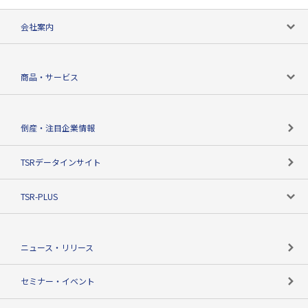
会社案内
会社案内トップ
商品・サービス
会社概要
カテゴリで探す
倒産・注目企業情報
TSRのビジョン
目的で探す
TSRデータインサイト
創業のあゆみ
ニーズで探す
TSR-PLUS
TSRのCSR
役割で探す
TSR-PLUSトップ
支社店一覧
ニュース・リリース
失敗しない与信管理とは
決算情報
セミナー・イベント
海外取引のノウハウ