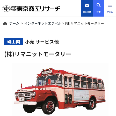
contact
検索
menu
ホーム
インターネットエラベル
(株)リマニットモータリー
倒産・注目企業情報
TSRデータインサイト
岡山県
小売 サービス他
(株)リマニットモータリー
TSR-PLUS
優良企業サイト
会社案内
商品・サービス
導入事例