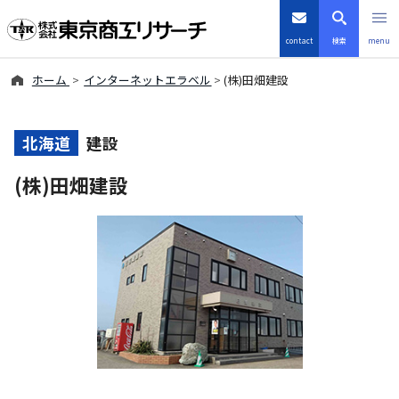
contact
検索
menu
ホーム
インターネットエラベル
(株)田畑建設
倒産・注目企業情報
TSRデータインサイト
北海道
建設
(株)田畑建設
TSR-PLUS
優良企業サイト
会社案内
商品・サービス
導入事例