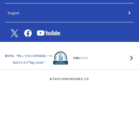
English
取引先に「安心」を与えるWeb認証シール
詳細はこちら
®
D&B D-U-N-S
Registered™
© TOKYO SHOKO RESEARCH, LTD.