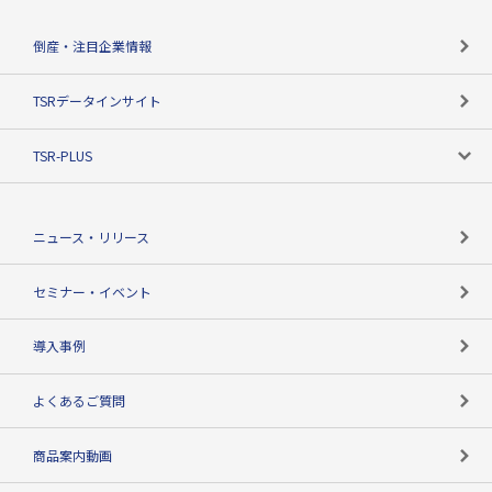
会社概要
カテゴリで探す
倒産・注目企業情報
TSRのビジョン
目的で探す
TSRデータインサイト
創業のあゆみ
ニーズで探す
TSR-PLUS
TSRのCSR
役割で探す
TSR-PLUSトップ
支社店一覧
ニュース・リリース
失敗しない与信管理とは
決算情報
セミナー・イベント
海外取引のノウハウ
パートナー体制
導入事例
企業データの有効活用
マルチステークホルダー
よくあるご質問
コンプライアンスチェック
商品案内動画