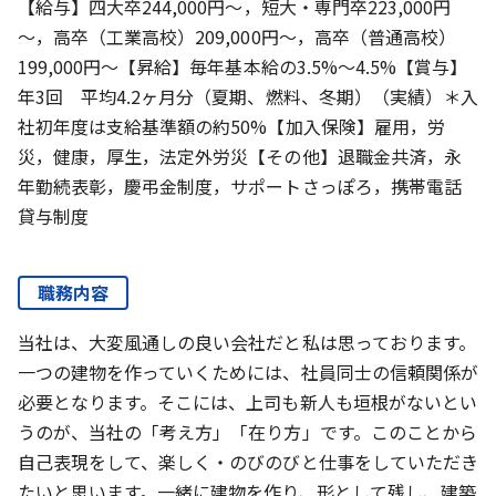
【給与】四大卒244,000円～，短大・専門卒223,000円
～，高卒（工業高校）209,000円～，高卒（普通高校）
199,000円～【昇給】毎年基本給の3.5%～4.5%【賞与】
年3回 平均4.2ヶ月分（夏期、燃料、冬期）（実績）＊入
社初年度は支給基準額の約50%【加入保険】雇用，労
災，健康，厚生，法定外労災【その他】退職金共済，永
年勤続表彰，慶弔金制度，サポートさっぽろ，携帯電話
貸与制度
職務内容
当社は、大変風通しの良い会社だと私は思っております。
一つの建物を作っていくためには、社員同士の信頼関係が
必要となります。そこには、上司も新人も垣根がないとい
うのが、当社の「考え方」「在り方」です。このことから
自己表現をして、楽しく・のびのびと仕事をしていただき
たいと思います。一緒に建物を作り、形として残し、建築