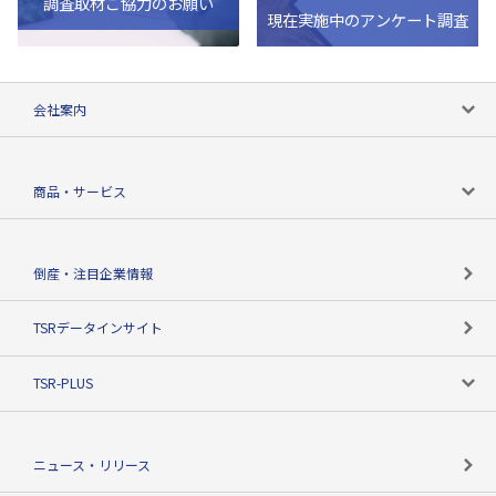
調査取材ご協力のお願い
現在実施中のアンケート調査
会社案内
会社案内トップ
商品・サービス
会社概要
カテゴリで探す
倒産・注目企業情報
TSRのビジョン
目的で探す
TSRデータインサイト
創業のあゆみ
ニーズで探す
TSR-PLUS
TSRのCSR
役割で探す
TSR-PLUSトップ
支社店一覧
ニュース・リリース