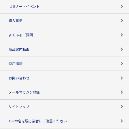
失敗しない与信管理とは
決算情報
セミナー・イベント
海外取引のノウハウ
パートナー体制
導入事例
企業データの有効活用
マルチステークホルダー
よくあるご質問
コンプライアンスチェック
商品案内動画
用語辞典
採用情報
お問い合わせ
メールマガジン登録
サイトマップ
TSRの名を騙る業者にご注意ください