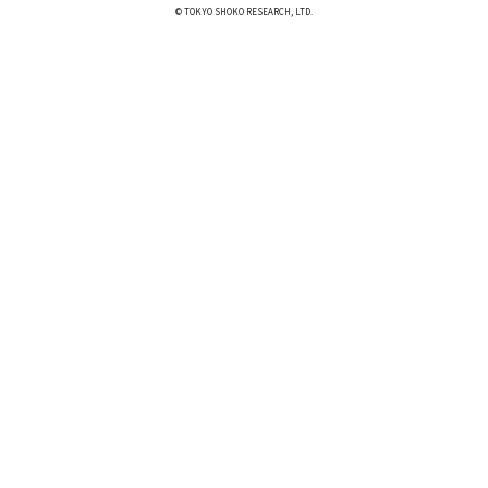
© TOKYO SHOKO RESEARCH, LTD.