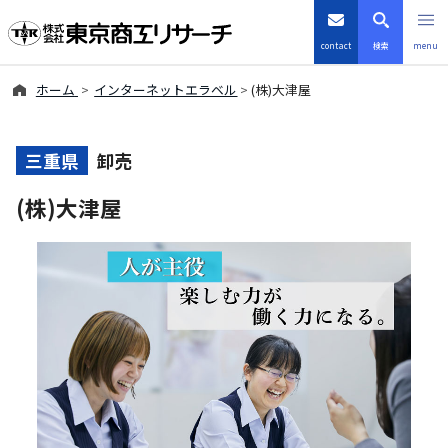
contact
検索
menu
ホーム
インターネットエラベル
(株)大津屋
倒産・注目企業情報
TSRデータインサイト
三重県
卸売
(株)大津屋
TSR-PLUS
優良企業サイト
会社案内
商品・サービス
導入事例