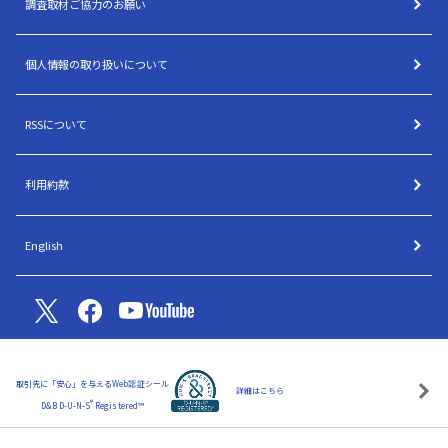
調査取材ご協力のお願い
個人情報の取り扱いについて
RSSについて
利用約款
English
取引先に「安心」を与えるWeb認証シール
詳細はこちら
®
D&B D-U-N-S
Registered™