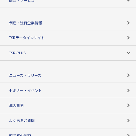
商品・サービス
会社概要
カテゴリで探す
倒産・注目企業情報
TSRのビジョン
目的で探す
TSRデータインサイト
創業のあゆみ
ニーズで探す
TSR-PLUS
TSRのCSR
役割で探す
TSR-PLUSトップ
支社店一覧
ニュース・リリース
失敗しない与信管理とは
決算情報
セミナー・イベント
海外取引のノウハウ
パートナー体制
導入事例
企業データの有効活用
マルチステークホルダー
よくあるご質問
コンプライアンスチェック
商品案内動画