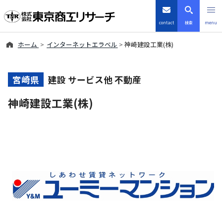
contact
検索
menu
ホーム
インターネットエラベル
神崎建設工業(株)
倒産・注目企業情報
TSRデータインサイト
宮崎県
建設 サービス他 不動産
神崎建設工業(株)
TSR-PLUS
優良企業サイト
会社案内
商品・サービス
導入事例