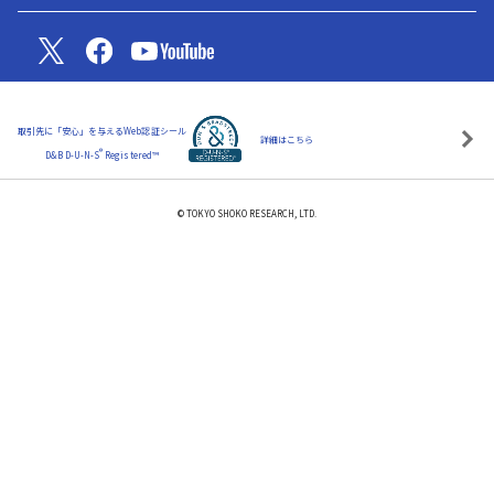
取引先に「安心」を与えるWeb認証シール
詳細はこちら
®
D&B D-U-N-S
Registered™
© TOKYO SHOKO RESEARCH, LTD.