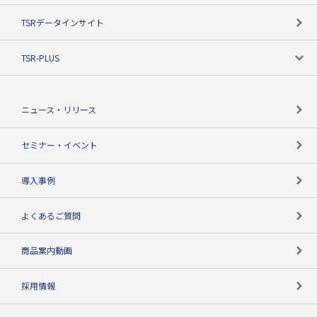
目的で探す
TSRデータインサイト
創業のあゆみ
ニーズで探す
TSR-PLUS
TSRのCSR
役割で探す
TSR-PLUSトップ
支社店一覧
ニュース・リリース
失敗しない与信管理とは
決算情報
セミナー・イベント
海外取引のノウハウ
パートナー体制
導入事例
企業データの有効活用
マルチステークホルダー
よくあるご質問
コンプライアンスチェック
商品案内動画
用語辞典
採用情報