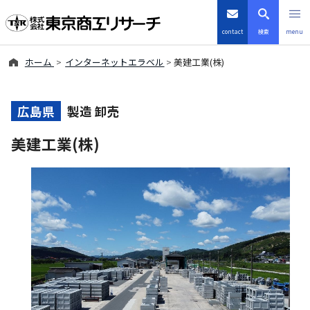
contact
検索
menu
ホーム
インターネットエラベル
美建工業(株)
倒産・注目企業情報
TSRデータインサイト
広島県
製造 卸売
美建工業(株)
TSR-PLUS
優良企業サイト
会社案内
商品・サービス
導入事例