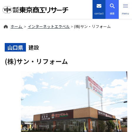
contact
検索
menu
ホーム
インターネットエラベル
(株)サン・リフォーム
倒産・注目企業情報
TSRデータインサイト
山口県
建設
(株)サン・リフォーム
TSR-PLUS
優良企業サイト
会社案内
商品・サービス
導入事例