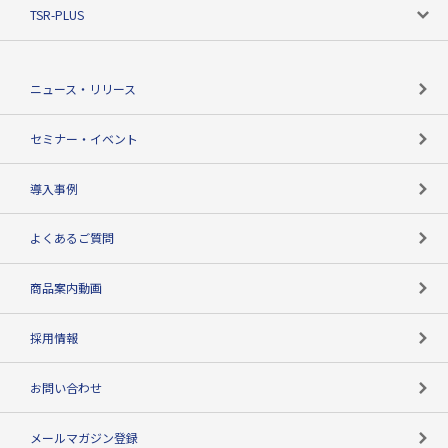
ニーズで探す
TSR-PLUS
TSRのCSR
役割で探す
TSR-PLUSトップ
支社店一覧
ニュース・リリース
失敗しない与信管理とは
決算情報
セミナー・イベント
海外取引のノウハウ
パートナー体制
導入事例
企業データの有効活用
マルチステークホルダー
よくあるご質問
コンプライアンスチェック
商品案内動画
用語辞典
採用情報
お問い合わせ
メールマガジン登録