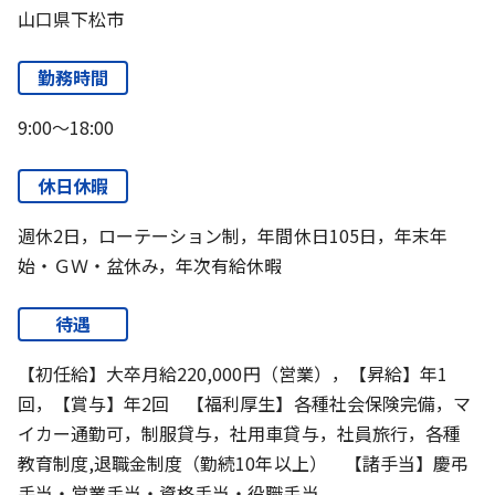
山口県下松市
勤務時間
9:00～18:00
休日休暇
週休2日，ローテーション制，年間休日105日，年末年
始・ＧＷ・盆休み，年次有給休暇
待遇
【初任給】大卒月給220,000円（営業），【昇給】年1
回，【賞与】年2回 【福利厚生】各種社会保険完備，マ
イカー通勤可，制服貸与，社用車貸与，社員旅行，各種
教育制度,退職金制度（勤続10年以上） 【諸手当】慶弔
手当・営業手当・資格手当・役職手当