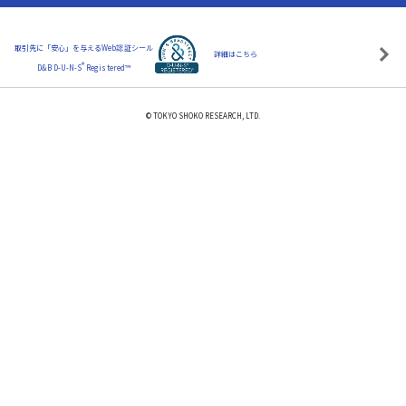
取引先に「安心」を与えるWeb認証シール
詳細はこちら
®
D&B D-U-N-S
Registered™
© TOKYO SHOKO RESEARCH, LTD.