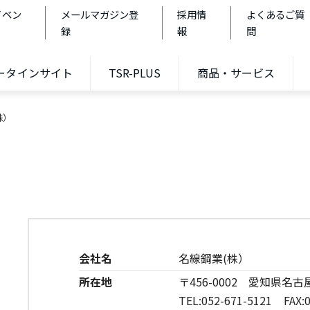
イベン
メールマガジン登
採用情
よくあるご質
録
報
問
データインサイト
TSR-PLUS
商品・サービス
株）
会社名
名線鋼業(株）
所在地
〒456-0002 愛知県名古
TEL:052-671-5121 FAX:0