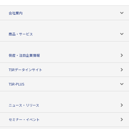
会社案内
会社案内トップ
商品・サービス
会社概要
カテゴリで探す
倒産・注目企業情報
TSRのビジョン
目的で探す
TSRデータインサイト
創業のあゆみ
ニーズで探す
TSR-PLUS
TSRのCSR
役割で探す
TSR-PLUSトップ
支社店一覧
ニュース・リリース
失敗しない与信管理とは
決算情報
セミナー・イベント