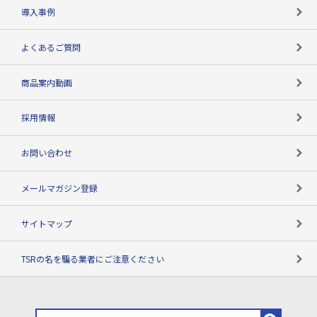
海外取引のノウハウ
パートナー体制
導入事例
企業データの有効活用
マルチステークホルダー
よくあるご質問
コンプライアンスチェック
商品案内動画
用語辞典
採用情報
お問い合わせ
メールマガジン登録
サイトマップ
TSRの名を騙る業者にご注意ください