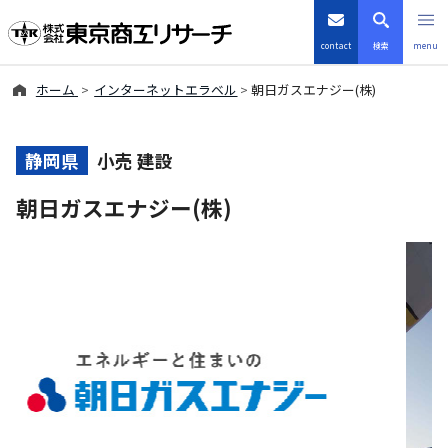
contact
検索
menu
ホーム
インターネットエラベル
朝日ガスエナジー(株)
倒産・注目企業情報
TSRデータインサイト
静岡県
小売 建設
朝日ガスエナジー(株)
TSR-PLUS
優良企業サイト
会社案内
商品・サービス
導入事例