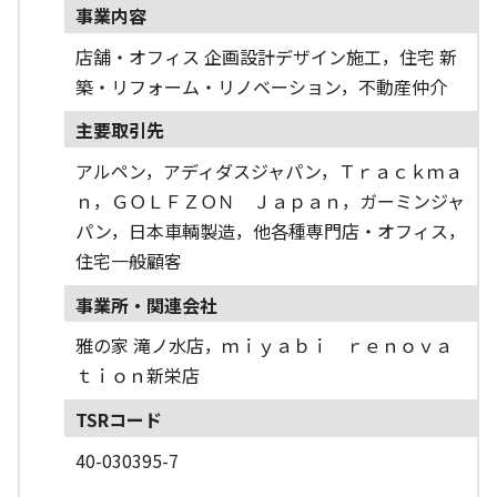
事業内容
店舗・オフィス 企画設計デザイン施工，住宅 新
築・リフォーム・リノベーション，不動産仲介
主要取引先
アルペン，アディダスジャパン，Ｔｒａｃｋｍａ
ｎ，ＧＯＬＦＺＯＮ Ｊａｐａｎ，ガーミンジャ
パン，日本車輌製造，他各種専門店・オフィス，
住宅一般顧客
事業所・関連会社
雅の家 滝ノ水店，ｍｉｙａｂｉ ｒｅｎｏｖａ
ｔｉｏｎ新栄店
TSRコード
40-030395-7