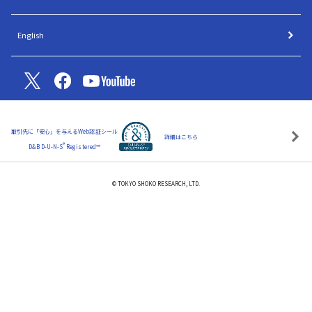
English
取引先に「安心」を与えるWeb認証シール
詳細はこちら
®
D&B D-U-N-S
Registered™
© TOKYO SHOKO RESEARCH, LTD.