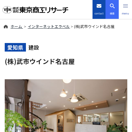
contact
検索
menu
ホーム
インターネットエラベル
(株)武市ウインド名古屋
倒産・注目企業情報
TSRデータインサイト
愛知県
建設
(株)武市ウインド名古屋
TSR-PLUS
優良企業サイト
会社案内
商品・サービス
導入事例