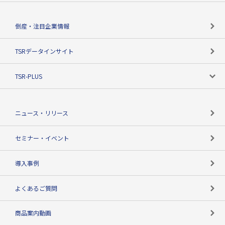
会社概要
カテゴリで探す
倒産・注目企業情報
TSRのビジョン
目的で探す
TSRデータインサイト
創業のあゆみ
ニーズで探す
TSR-PLUS
TSRのCSR
役割で探す
TSR-PLUSトップ
支社店一覧
ニュース・リリース
失敗しない与信管理とは
決算情報
セミナー・イベント
海外取引のノウハウ
パートナー体制
導入事例
企業データの有効活用
マルチステークホルダー
よくあるご質問
コンプライアンスチェック
商品案内動画