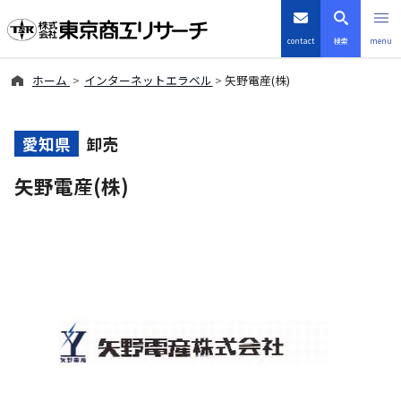
contact
検索
menu
ホーム
インターネットエラベル
矢野電産(株)
倒産・注目企業情報
TSRデータインサイト
愛知県
卸売
矢野電産(株)
TSR-PLUS
優良企業サイト
会社案内
商品・サービス
導入事例