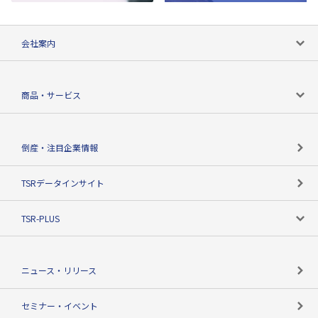
会社案内
会社案内トップ
商品・サービス
会社概要
カテゴリで探す
倒産・注目企業情報
TSRのビジョン
目的で探す
TSRデータインサイト
創業のあゆみ
ニーズで探す
TSR-PLUS
TSRのCSR
役割で探す
TSR-PLUSトップ
支社店一覧
ニュース・リリース
失敗しない与信管理とは
決算情報
セミナー・イベント