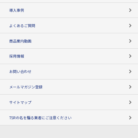
海外取引のノウハウ
パートナー体制
導入事例
企業データの有効活用
マルチステークホルダー
よくあるご質問
コンプライアンスチェック
商品案内動画
用語辞典
採用情報
お問い合わせ
メールマガジン登録
サイトマップ
TSRの名を騙る業者にご注意ください