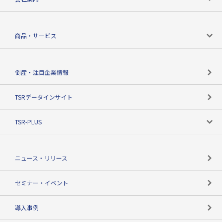
会社案内トップ
商品・サービス
会社概要
カテゴリで探す
倒産・注目企業情報
TSRのビジョン
目的で探す
TSRデータインサイト
創業のあゆみ
ニーズで探す
TSR-PLUS
TSRのCSR
役割で探す
TSR-PLUSトップ
支社店一覧
ニュース・リリース
失敗しない与信管理とは
決算情報
セミナー・イベント
海外取引のノウハウ
パートナー体制
導入事例