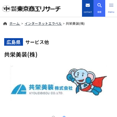
contact
検索
menu
ホーム
インターネットエラベル
共栄美装(株)
倒産・注目企業情報
TSRデータインサイト
広島県
サービス他
共栄美装(株)
TSR-PLUS
優良企業サイト
会社案内
商品・サービス
導入事例