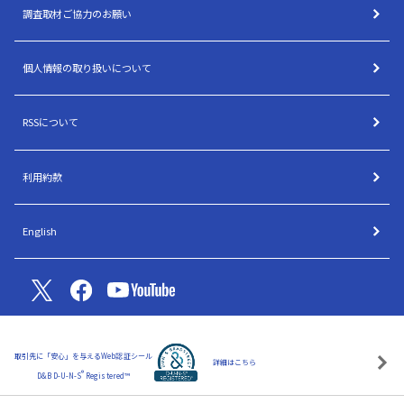
調査取材ご協力のお願い
個人情報の取り扱いについて
RSSについて
利用約款
English
取引先に「安心」を与えるWeb認証シール
詳細はこちら
®
D&B D-U-N-S
Registered™