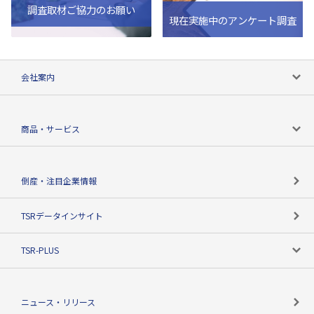
調査取材ご協力のお願い
現在実施中のアンケート調査
会社案内
会社案内トップ
商品・サービス
会社概要
カテゴリで探す
倒産・注目企業情報
TSRのビジョン
目的で探す
TSRデータインサイト
創業のあゆみ
ニーズで探す
TSR-PLUS
TSRのCSR
役割で探す
TSR-PLUSトップ
支社店一覧
ニュース・リリース