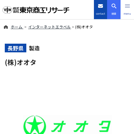
contact
検索
menu
ホーム
インターネットエラベル
(株)オオタ
倒産・注目企業情報
TSRデータインサイト
長野県
製造
(株)オオタ
TSR-PLUS
優良企業サイト
会社案内
商品・サービス
導入事例