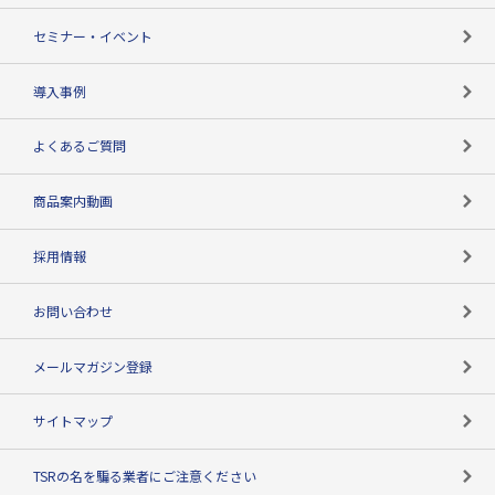
失敗しない与信管理とは
決算情報
セミナー・イベント
海外取引のノウハウ
パートナー体制
導入事例
企業データの有効活用
マルチステークホルダー
よくあるご質問
コンプライアンスチェック
商品案内動画
用語辞典
採用情報
お問い合わせ
メールマガジン登録
サイトマップ
TSRの名を騙る業者にご注意ください