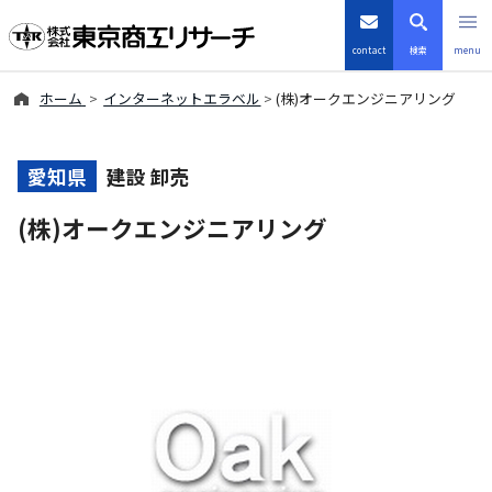
contact
検索
menu
ホーム
インターネットエラベル
(株)オークエンジニアリング
倒産・注目企業情報
TSRデータインサイト
愛知県
建設 卸売
(株)オークエンジニアリング
TSR-PLUS
優良企業サイト
会社案内
商品・サービス
導入事例