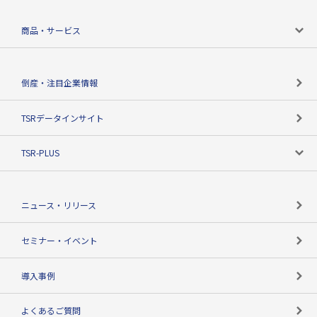
会社案内トップ
商品・サービス
会社概要
カテゴリで探す
倒産・注目企業情報
TSRのビジョン
目的で探す
TSRデータインサイト
創業のあゆみ
ニーズで探す
TSR-PLUS
TSRのCSR
役割で探す
TSR-PLUSトップ
支社店一覧
ニュース・リリース
失敗しない与信管理とは
決算情報
セミナー・イベント
海外取引のノウハウ
パートナー体制
導入事例
企業データの有効活用
マルチステークホルダー
よくあるご質問