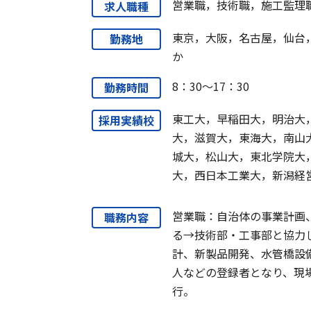
営業職，技術職，施工監理
求人職種
東京，大阪，名古屋，仙台
勤務地
か
8：30～17：30
勤務時間
東工大，早稲田大，明治大
採用実績校
大，滋賀大，東海大，南山
城大，松山大，東北学院大
大，西日本工業大，新潟経
営業職：自治体の事業計画
職務内容
る→技術部・工事部と協力
計、新製品開発、水管橋設
人などの登録者となり、現
行。