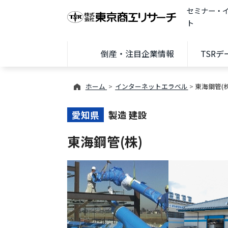
セミナー・
ト
倒産・注目企業情報
TSR
ホーム
インターネットエラベル
東海鋼管(株
愛知県
製造 建設
東海鋼管(株)