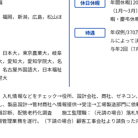
職
年間休暇12
休日休暇
（1月～3
，福岡，新潟，広島，松山ほ
暇・慶弔休
年収例/37
待遇
ルによって
与年2回（7
，日本大，東京農業大，岐阜
大，愛知大，愛知学院大，名
，名古屋外国語大，日本福祉
営大
、入札情報などをチェック→役所、設計会社、商社、ゼネコン
し、製品設計→管材商社へ情報提供→受注→工場製造部門に
備診断、配管老朽化調査 施工監理職：（元請の場合）落札
場管理業務を遂行。（下請の場合）顧客工事会社より請負った