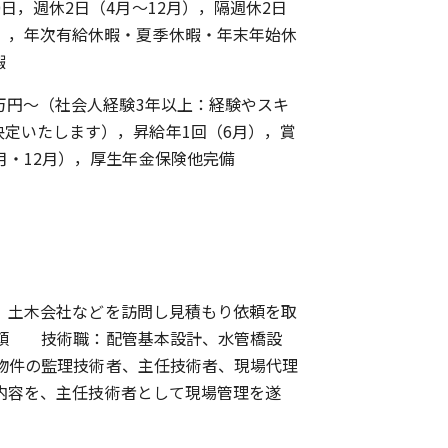
0日，週休2日（4月～12月），隔週休2日
月），年次有給休暇・夏季休暇・年末年始休
暇
0万円～（社会人経験3年以上：経験やスキ
決定いたします），昇給年1回（6月），賞
月・12月），厚生年金保険他完備
、土木会社などを訪問し見積もり依頼を取
依頼 技術職：配管基本設計、水管橋設
物件の監理技術者、主任技術者、現場代理
内容を、主任技術者として現場管理を遂