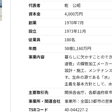
代表者
乾 公昭
資本金
4,000万円
創業
1970年7月
設立
1973年11月
従業員
180名
年商
58億1,160万円
事業内容
暮らしに欠かすことので
道管」の鋼管加工メーカ
設計・施工、メンテナン
す。生命の源である「水
主義を基本方針として、
主要取引先
関係各省庁，各都道府県
事業所・関連会社
事業所：全国13都市の営
TSRコード
40-044227-2