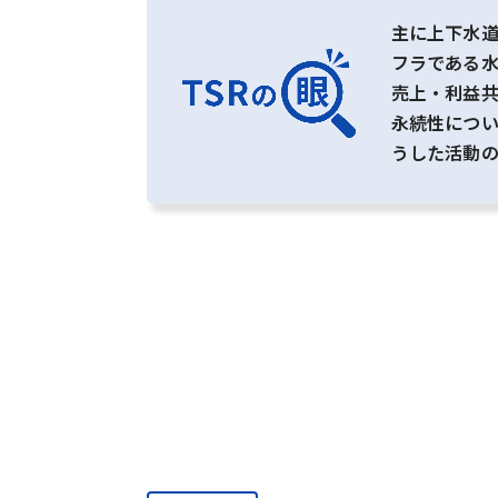
主に上下水
フラである
売上・利益
永続性につ
うした活動