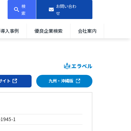
検
お問い合わ
索
せ
導入事例
優良企業検索
会社案内
エラベル
サイト
九州・沖縄版
45-1