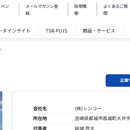
イベン
メールマガジン登
採用情
よくあるご質
録
報
問
データインサイト
TSR-PLUS
商品・サービス
ー
企業
会社名
(株)シンコー
所在地
宮崎県都城市高城町大井手19
代表者
結城 啓太