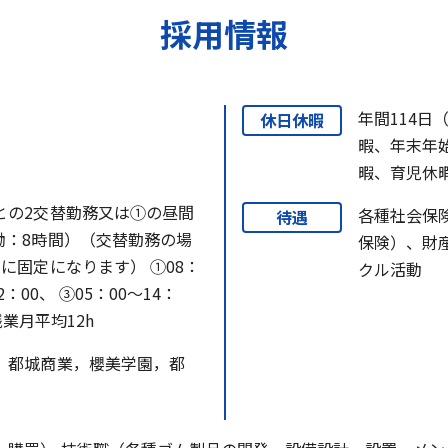
採用情報
年間114日
休日休暇
暇、年末年
暇、育児休
との2交替勤務又は①の昼間
各種社会保
待遇
働：8時間）（交替勤務の場
保険）、財
に固定になります） ①08：
クル活動
2：00、 ③05：00～14：
残業月平均12h
，都城商業，櫻美学園，都