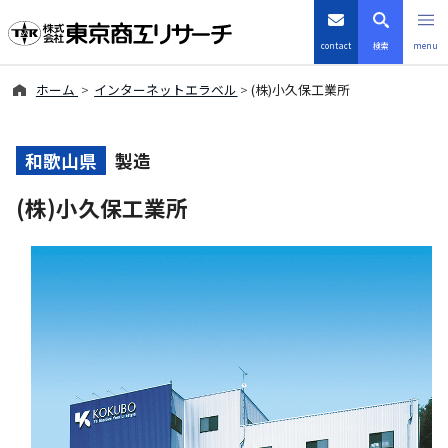
contact
検索
menu
ホーム
インターネットエラベル
(株)小久保工業所
倒産・注目企業情報
TSRデータインサイト
和歌山県
製造
(株)小久保工業所
TSR-PLUS
優良企業サイト
会社案内
商品・サービス
導入事例