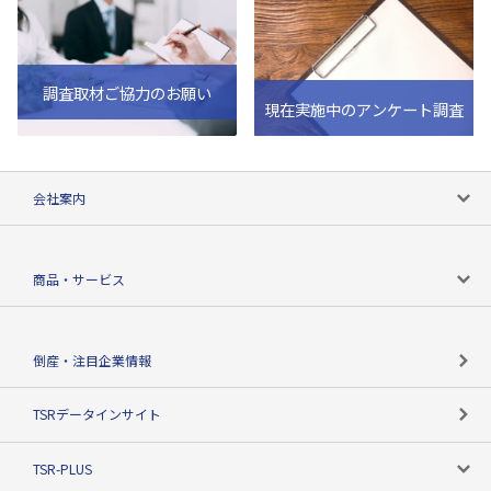
調査取材ご協力のお願い
現在実施中のアンケート調査
会社案内
会社案内トップ
商品・サービス
会社概要
カテゴリで探す
倒産・注目企業情報
TSRのビジョン
目的で探す
TSRデータインサイト
創業のあゆみ
ニーズで探す
TSR-PLUS
TSRのCSR