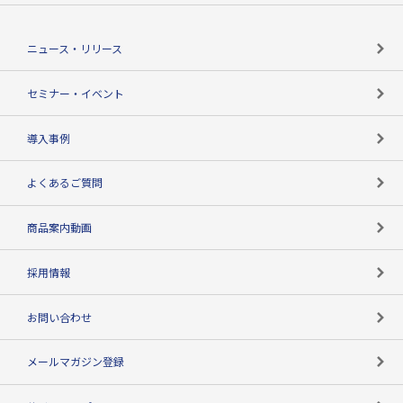
役割で探す
TSR-PLUSトップ
支社店一覧
ニュース・リリース
失敗しない与信管理とは
決算情報
セミナー・イベント
海外取引のノウハウ
パートナー体制
導入事例
企業データの有効活用
マルチステークホルダー
よくあるご質問
コンプライアンスチェック
商品案内動画
用語辞典
採用情報
お問い合わせ
メールマガジン登録