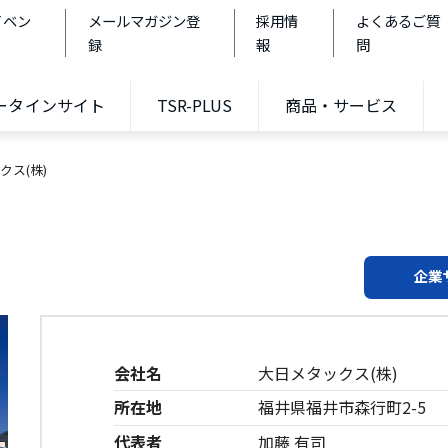
イベン
メールマガジン登
採用情
よくあるご質
録
報
問
データインサイト
TSR-PLUS
商品・サービス
クス(株)
企業
会社名
大日メタックス(株)
所在地
福井県福井市森行町2-5
代表者
加藤 有司