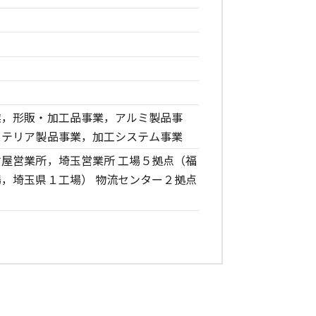
業，形販・加工品事業，アルミ製品事
ステリア製品事業，加工システム事業
屋営業所，埼玉営業所 工場５拠点（福
，埼玉県１工場） 物流センター２拠点