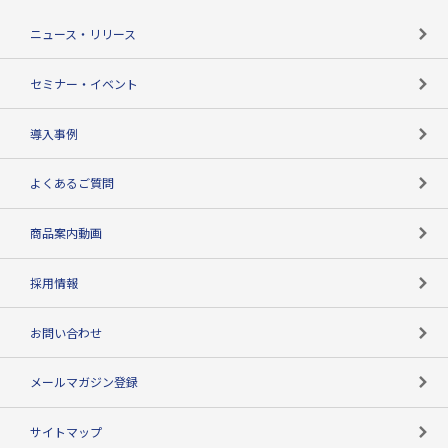
TSR-PLUSトップ
支社店一覧
ニュース・リリース
失敗しない与信管理とは
決算情報
セミナー・イベント
海外取引のノウハウ
パートナー体制
導入事例
企業データの有効活用
マルチステークホルダー
よくあるご質問
コンプライアンスチェック
商品案内動画
用語辞典
採用情報
お問い合わせ
メールマガジン登録
サイトマップ