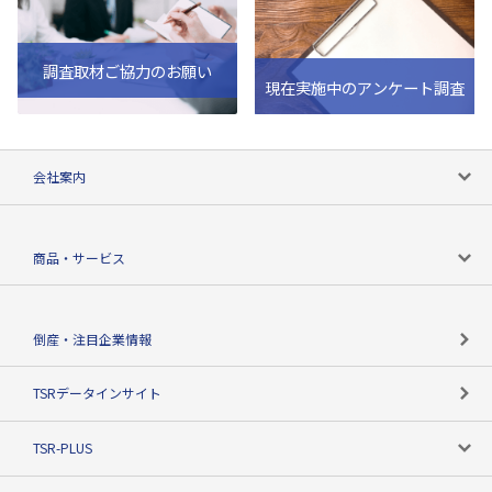
調査取材ご協力のお願い
現在実施中のアンケート調査
会社案内
会社案内トップ
商品・サービス
会社概要
カテゴリで探す
倒産・注目企業情報
TSRのビジョン
目的で探す
TSRデータインサイト
創業のあゆみ
ニーズで探す
TSR-PLUS
TSRのCSR
役割で探す