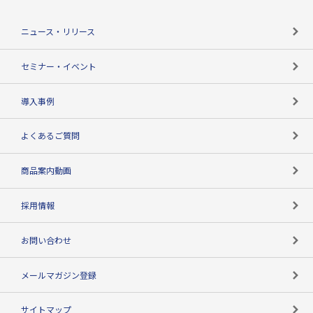
役割で探す
TSR-PLUSトップ
支社店一覧
ニュース・リリース
失敗しない与信管理とは
決算情報
セミナー・イベント
海外取引のノウハウ
パートナー体制
導入事例
企業データの有効活用
マルチステークホルダー
よくあるご質問
コンプライアンスチェック
商品案内動画
用語辞典
採用情報
お問い合わせ
メールマガジン登録
サイトマップ