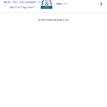
取引先に「安心」を与えるWeb認証シール
詳細はこちら
®
D&B D-U-N-S
Registered™
© TOKYO SHOKO RESEARCH, LTD.