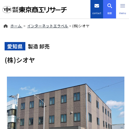
contact
検索
menu
ホーム
インターネットエラベル
(株)シオヤ
倒産・注目企業情報
TSRデータインサイト
愛知県
製造 卸売
(株)シオヤ
TSR-PLUS
優良企業サイト
会社案内
商品・サービス
導入事例