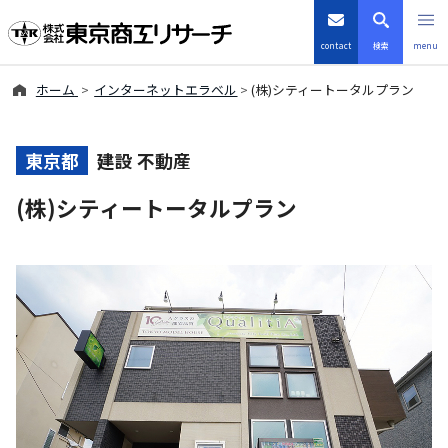
contact
検索
menu
ホーム
インターネットエラベル
(株)シティートータルプラン
倒産・注目企業情報
TSRデータインサイト
東京都
建設 不動産
(株)シティートータルプラン
TSR-PLUS
優良企業サイト
会社案内
商品・サービス
導入事例