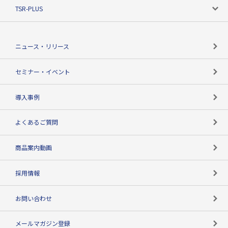
ニーズで探す
TSR-PLUS
TSRのCSR
役割で探す
TSR-PLUSトップ
支社店一覧
ニュース・リリース
失敗しない与信管理とは
決算情報
セミナー・イベント
海外取引のノウハウ
パートナー体制
導入事例
企業データの有効活用
マルチステークホルダー
よくあるご質問
コンプライアンスチェック
商品案内動画
用語辞典
採用情報
お問い合わせ
メールマガジン登録