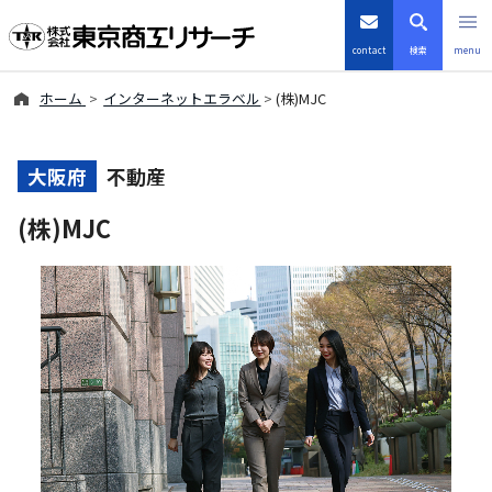
contact
検索
menu
ホーム
インターネットエラベル
(株)MJC
倒産・注目企業情報
TSRデータインサイト
大阪府
不動産
(株)MJC
TSR-PLUS
優良企業サイト
会社案内
商品・サービス
導入事例