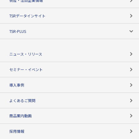
倒産・注目企業情報
TSRのビジョン
目的で探す
TSRデータインサイト
創業のあゆみ
ニーズで探す
TSR-PLUS
TSRのCSR
役割で探す
TSR-PLUSトップ
支社店一覧
ニュース・リリース
失敗しない与信管理とは
決算情報
セミナー・イベント
海外取引のノウハウ
パートナー体制
導入事例
企業データの有効活用
マルチステークホルダー
よくあるご質問
コンプライアンスチェック
商品案内動画
用語辞典
採用情報