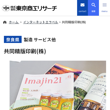
contact
検索
menu
ホーム
インターネットエラベル
共同精版印刷(株)
倒産・注目企業情報
TSRデータインサイト
奈良県
製造 サービス他
共同精版印刷(株)
TSR-PLUS
優良企業サイト
会社案内
商品・サービス
導入事例