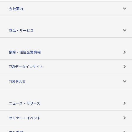
会社案内
会社案内トップ
商品・サービス
会社概要
カテゴリで探す
倒産・注目企業情報
TSRのビジョン
目的で探す
TSRデータインサイト
創業のあゆみ
ニーズで探す
TSR-PLUS
TSRのCSR
役割で探す
TSR-PLUSトップ
支社店一覧
ニュース・リリース
失敗しない与信管理とは
決算情報
セミナー・イベント
海外取引のノウハウ
パートナー体制