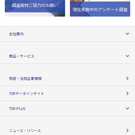
調査取材ご協力のお願い
現在実施中のアンケート調査
会社案内
会社案内トップ
商品・サービス
会社概要
カテゴリで探す
倒産・注目企業情報
TSRのビジョン
目的で探す
TSRデータインサイト
創業のあゆみ
ニーズで探す
TSR-PLUS
TSRのCSR
役割で探す
TSR-PLUSトップ
支社店一覧
ニュース・リリース