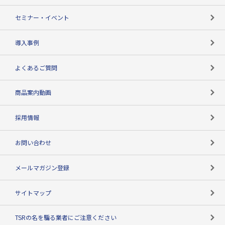
失敗しない与信管理とは
決算情報
セミナー・イベント
海外取引のノウハウ
パートナー体制
導入事例
企業データの有効活用
マルチステークホルダー
よくあるご質問
コンプライアンスチェック
商品案内動画
用語辞典
採用情報
お問い合わせ
メールマガジン登録
サイトマップ
TSRの名を騙る業者にご注意ください