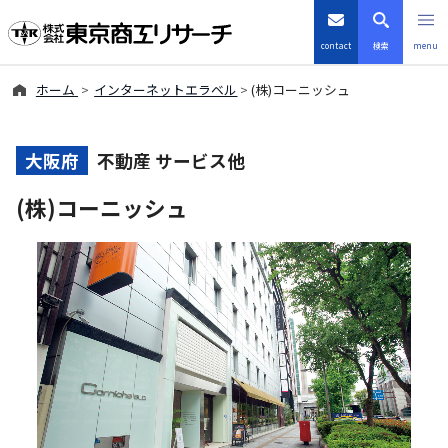
contact
検索
menu
ホーム
インターネットエラベル
(株)コーニッシュ
倒産・注目企業情報
TSRデータインサイト
大阪府
不動産 サービス他
(株)コーニッシュ
TSR-PLUS
優良企業サイト
会社案内
商品・サービス
導入事例