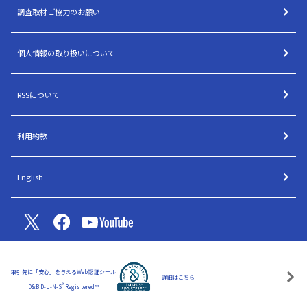
調査取材ご協力のお願い
個人情報の取り扱いについて
RSSについて
利用約款
English
取引先に「安心」を与えるWeb認証シール
詳細はこちら
®
D&B D-U-N-S
Registered™