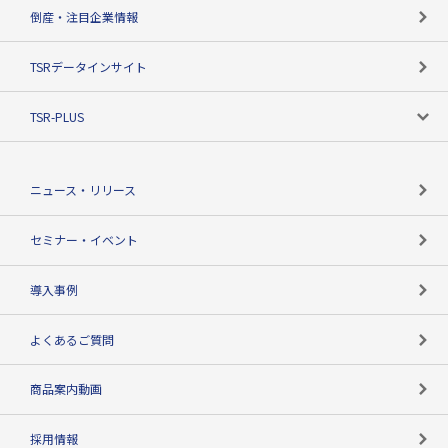
カテゴリで探す
倒産・注目企業情報
TSRのビジョン
目的で探す
TSRデータインサイト
創業のあゆみ
ニーズで探す
TSR-PLUS
TSRのCSR
役割で探す
TSR-PLUSトップ
支社店一覧
ニュース・リリース
失敗しない与信管理とは
決算情報
セミナー・イベント
海外取引のノウハウ
パートナー体制
導入事例
企業データの有効活用
マルチステークホルダー
よくあるご質問
コンプライアンスチェック
商品案内動画
用語辞典
採用情報