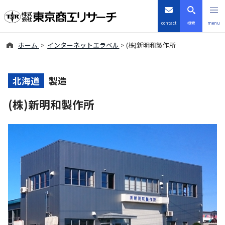
contact
検索
menu
ホーム
インターネットエラベル
(株)新明和製作所
倒産・注目企業情報
TSRデータインサイト
北海道
製造
(株)新明和製作所
TSR-PLUS
優良企業サイト
会社案内
商品・サービス
導入事例