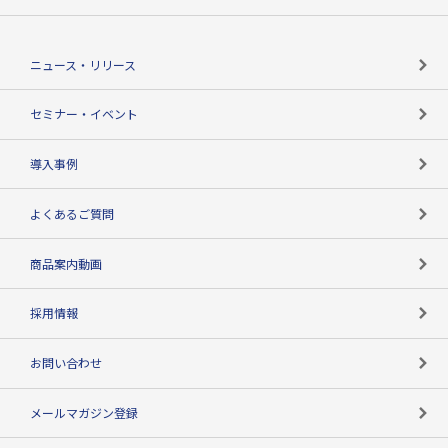
TSRのCSR
役割で探す
TSR-PLUSトップ
支社店一覧
ニュース・リリース
失敗しない与信管理とは
決算情報
セミナー・イベント
海外取引のノウハウ
パートナー体制
導入事例
企業データの有効活用
マルチステークホルダー
よくあるご質問
コンプライアンスチェック
商品案内動画
用語辞典
採用情報
お問い合わせ
メールマガジン登録