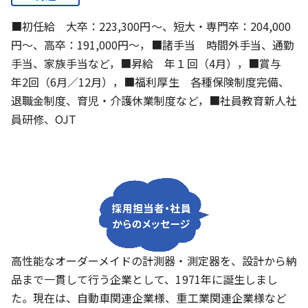
■初任給 大卒：223,300円～、短大・専門卒：204,000
円～、高卒：191,000円～，■諸手当 時間外手当、通勤
手当、家族手当など，■昇給 年１回（4月），■賞与
年2回（6月／12月），■福利厚生 各種保険制度完備、
退職金制度、育児・介護休業制度など，■社員教育新人社
員研修、OJT
高性能なオーダーメイドの計測器・測定器を、設計から納
品まで一貫して行う企業として、1971年に誕生しまし
た。現在は、自動車関連企業様、重工業関連企業様など