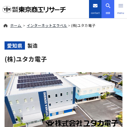
contact
検索
menu
ホーム
インターネットエラベル
(株)ユタカ電子
倒産・注目企業情報
TSRデータインサイト
愛知県
製造
(株)ユタカ電子
TSR-PLUS
優良企業サイト
会社案内
商品・サービス
導入事例