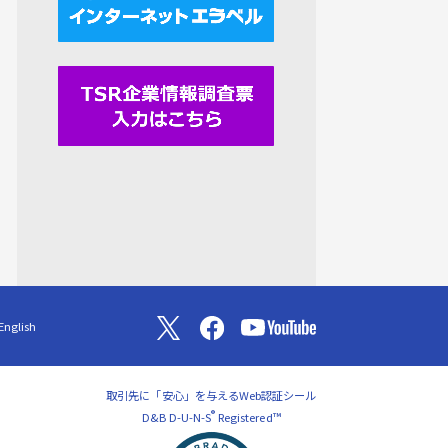
English
取引先に「安心」を与えるWeb認証シール
®
D&B D-U-N-S
Registered™