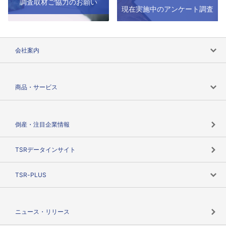
調査取材ご協力のお願い
現在実施中のアンケート調査
会社案内
会社案内トップ
商品・サービス
会社概要
カテゴリで探す
倒産・注目企業情報
TSRのビジョン
目的で探す
TSRデータインサイト
創業のあゆみ
ニーズで探す
TSR-PLUS
TSRのCSR
役割で探す
TSR-PLUSトップ
支社店一覧
ニュース・リリース