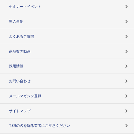
失敗しない与信管理とは
決算情報
セミナー・イベント
海外取引のノウハウ
パートナー体制
導入事例
企業データの有効活用
マルチステークホルダー
よくあるご質問
コンプライアンスチェック
商品案内動画
用語辞典
採用情報
お問い合わせ
メールマガジン登録
サイトマップ
TSRの名を騙る業者にご注意ください