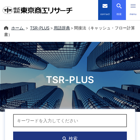
contact
検索
menu
ホーム
TSR-PLUS
用語辞典
間接法（キャッシュ・フロー計算
倒産・注目企業情報
書）
TSRデータインサイト
TSR-PLUS
TSR-PLUS
優良企業サイト
会社案内
商品・サービス
キーワード検索
導入事例
検索