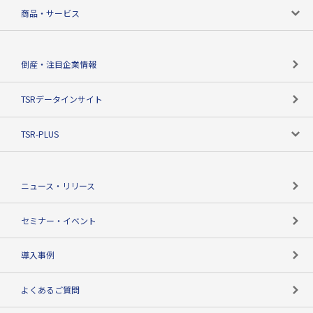
会社案内トップ
商品・サービス
会社概要
カテゴリで探す
倒産・注目企業情報
TSRのビジョン
目的で探す
TSRデータインサイト
創業のあゆみ
ニーズで探す
TSR-PLUS
TSRのCSR
役割で探す
TSR-PLUSトップ
支社店一覧
ニュース・リリース
失敗しない与信管理とは
決算情報
セミナー・イベント
海外取引のノウハウ
パートナー体制
導入事例
企業データの有効活用
マルチステークホルダー
よくあるご質問