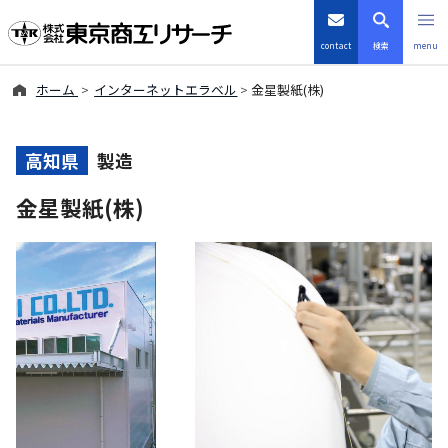
contact
検索
menu
ホーム
インターネットエラベル
金星製紙(株)
倒産・注目企業情報
TSRデータインサイト
高知県
製造
金星製紙(株)
TSR-PLUS
優良企業サイト
会社案内
商品・サービス
導入事例