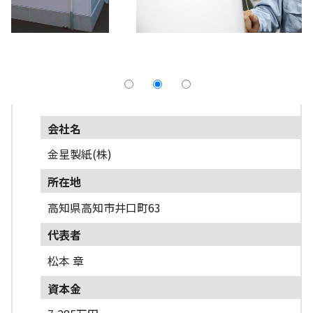
採用情報
よくあるご質問
English
会社名
金星製紙(株)
所在地
高知県高知市井口町63
代表者
松本 章
資本金