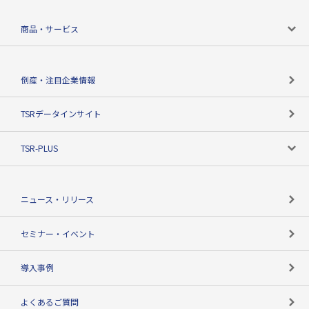
会社案内トップ
商品・サービス
会社概要
カテゴリで探す
倒産・注目企業情報
TSRのビジョン
目的で探す
TSRデータインサイト
創業のあゆみ
ニーズで探す
TSR-PLUS
TSRのCSR
役割で探す
TSR-PLUSトップ
支社店一覧
ニュース・リリース
失敗しない与信管理とは
決算情報
セミナー・イベント
海外取引のノウハウ
パートナー体制
導入事例
企業データの有効活用
マルチステークホルダー
よくあるご質問