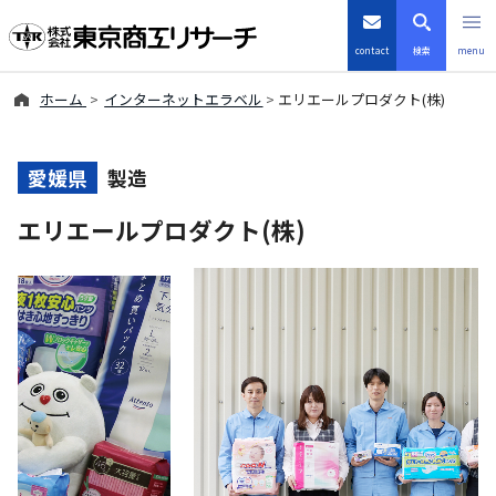
contact
検索
menu
ホーム
インターネットエラベル
エリエールプロダクト(株)
倒産・注目企業情報
TSRデータインサイト
愛媛県
製造
エリエールプロダクト(株)
TSR-PLUS
優良企業サイト
会社案内
商品・サービス
導入事例