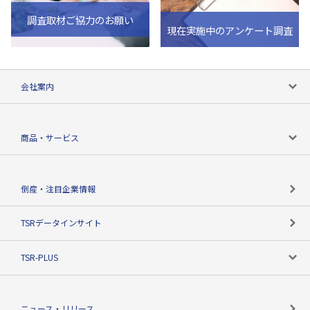
調査取材ご協力のお願い
現在実施中のアンケート調査
会社案内
会社案内トップ
商品・サービス
会社概要
カテゴリで探す
倒産・注目企業情報
TSRのビジョン
目的で探す
TSRデータインサイト
創業のあゆみ
ニーズで探す
TSR-PLUS
TSRのCSR
役割で探す
TSR-PLUSトップ
支社店一覧
ニュース・リリース