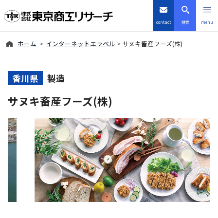
contact
検索
menu
ホーム
インターネットエラベル
サヌキ畜産フーズ(株)
倒産・注目企業情報
TSRデータインサイト
香川県
製造
サヌキ畜産フーズ(株)
TSR-PLUS
優良企業サイト
会社案内
商品・サービス
導入事例