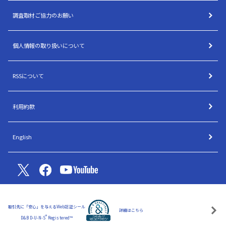
調査取材ご協力のお願い
個人情報の取り扱いについて
RSSについて
利用約款
English
取引先に「安心」を与えるWeb認証シール
詳細はこちら
®
D&B D-U-N-S
Registered™