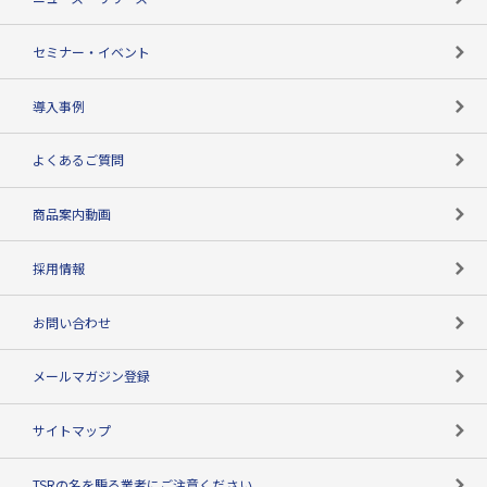
失敗しない与信管理とは
決算情報
セミナー・イベント
海外取引のノウハウ
パートナー体制
導入事例
企業データの有効活用
マルチステークホルダー
よくあるご質問
コンプライアンスチェック
商品案内動画
用語辞典
採用情報
お問い合わせ
メールマガジン登録
サイトマップ
TSRの名を騙る業者にご注意ください