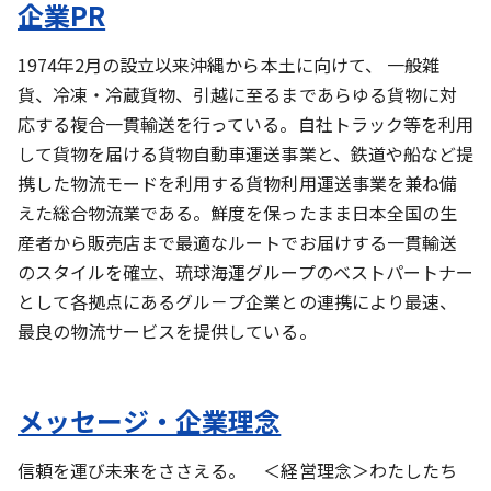
企業PR
1974年2月の設立以来沖縄から本土に向けて、 一般雑
貨、冷凍・冷蔵貨物、引越に至るまであらゆる貨物に対
応する複合一貫輸送を行っている。自社トラック等を利用
して貨物を届ける貨物自動車運送事業と、鉄道や船など提
携した物流モードを利用する貨物利用運送事業を兼ね備
えた総合物流業である。鮮度を保ったまま日本全国の生
産者から販売店まで最適なルートでお届けする一貫輸送
のスタイルを確立、琉球海運グループのベストパートナー
として各拠点にあるグル－プ企業との連携により最速、
最良の物流サービスを提供している。
メッセージ・企業理念
信頼を運び未来をささえる。 ＜経営理念＞わたしたち