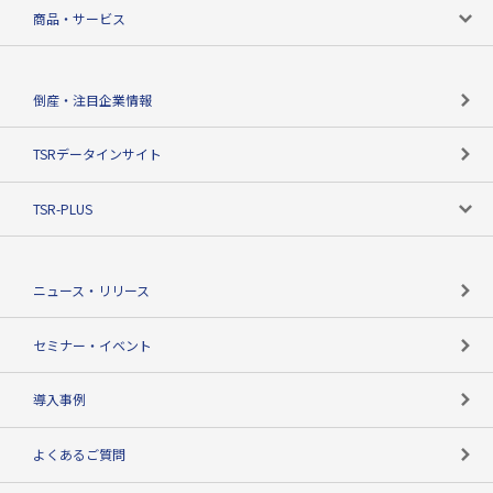
会社案内トップ
商品・サービス
会社概要
カテゴリで探す
倒産・注目企業情報
TSRのビジョン
目的で探す
TSRデータインサイト
創業のあゆみ
ニーズで探す
TSR-PLUS
TSRのCSR
役割で探す
TSR-PLUSトップ
支社店一覧
ニュース・リリース
失敗しない与信管理とは
決算情報
セミナー・イベント
海外取引のノウハウ
パートナー体制
導入事例
企業データの有効活用
マルチステークホルダー
よくあるご質問