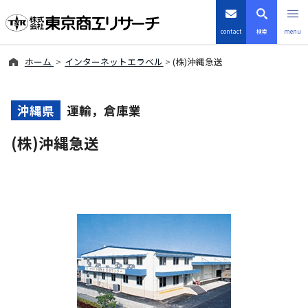
contact
検索
menu
ホーム
インターネットエラベル
(株)沖縄急送
倒産・注目企業情報
TSRデータインサイト
沖縄県
運輸，倉庫業
(株)沖縄急送
TSR-PLUS
優良企業サイト
会社案内
商品・サービス
導入事例