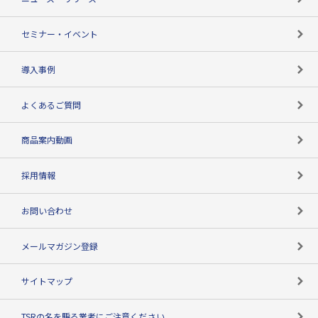
失敗しない与信管理とは
決算情報
セミナー・イベント
海外取引のノウハウ
パートナー体制
導入事例
企業データの有効活用
マルチステークホルダー
よくあるご質問
コンプライアンスチェック
商品案内動画
用語辞典
採用情報
お問い合わせ
メールマガジン登録
サイトマップ
TSRの名を騙る業者にご注意ください