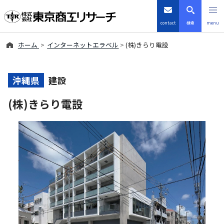
contact
検索
menu
ホーム
インターネットエラベル
(株)きらり電設
倒産・注目企業情報
TSRデータインサイト
沖縄県
建設
(株)きらり電設
TSR-PLUS
優良企業サイト
会社案内
商品・サービス
導入事例