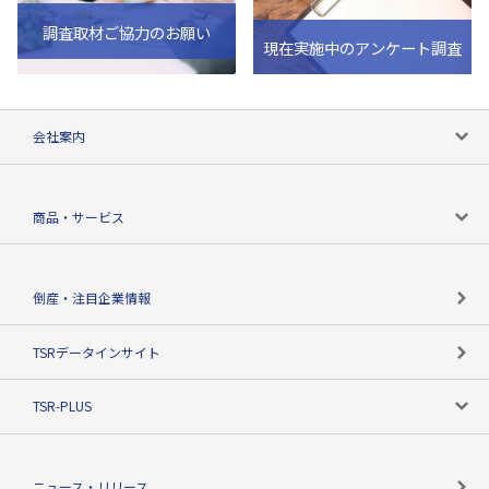
調査取材ご協力のお願い
現在実施中のアンケート調査
会社案内
会社案内トップ
商品・サービス
会社概要
カテゴリで探す
倒産・注目企業情報
TSRのビジョン
目的で探す
TSRデータインサイト
創業のあゆみ
ニーズで探す
TSR-PLUS
TSRのCSR
役割で探す
TSR-PLUSトップ
支社店一覧
ニュース・リリース