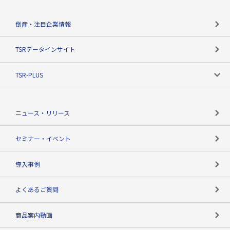
会社概要
カテゴリで探す
倒産・注目企業情報
TSRのビジョン
目的で探す
TSRデータインサイト
創業のあゆみ
ニーズで探す
TSR-PLUS
TSRのCSR
役割で探す
TSR-PLUSトップ
支社店一覧
ニュース・リリース
失敗しない与信管理とは
決算情報
セミナー・イベント
海外取引のノウハウ
パートナー体制
導入事例
企業データの有効活用
マルチステークホルダー
よくあるご質問
コンプライアンスチェック
商品案内動画