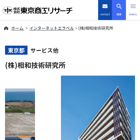
contact
検索
menu
ホーム
インターネットエラベル
(株)相和技術研究所
倒産・注目企業情報
TSRデータインサイト
東京都
サービス他
(株)相和技術研究所
TSR-PLUS
優良企業サイト
会社案内
商品・サービス
導入事例