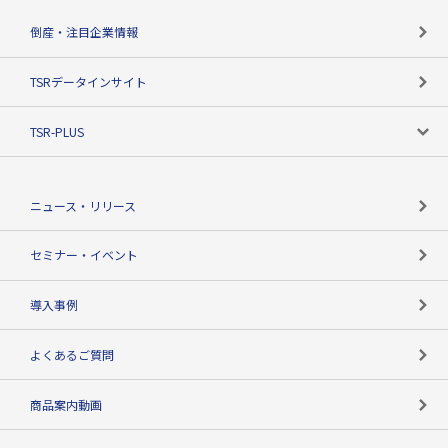
カテゴリで探す
倒産・注目企業情報
TSRのビジョン
目的で探す
TSRデータインサイト
創業のあゆみ
ニーズで探す
TSR-PLUS
TSRのCSR
役割で探す
TSR-PLUSトップ
支社店一覧
ニュース・リリース
失敗しない与信管理とは
決算情報
セミナー・イベント
海外取引のノウハウ
パートナー体制
導入事例
企業データの有効活用
マルチステークホルダー
よくあるご質問
コンプライアンスチェック
商品案内動画
用語辞典