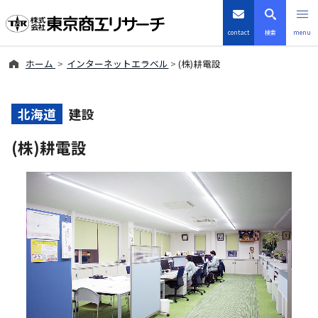
contact
検索
menu
ホーム
インターネットエラベル
(株)耕電設
倒産・注目企業情報
TSRデータインサイト
北海道
建設
(株)耕電設
TSR-PLUS
優良企業サイト
会社案内
商品・サービス
導入事例