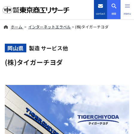
contact
検索
menu
ホーム
インターネットエラベル
(株)タイガーチヨダ
倒産・注目企業情報
TSRデータインサイト
岡山県
製造 サービス他
(株)タイガーチヨダ
TSR-PLUS
優良企業サイト
会社案内
商品・サービス
導入事例