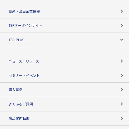
会社概要
カテゴリで探す
倒産・注目企業情報
TSRのビジョン
目的で探す
TSRデータインサイト
創業のあゆみ
ニーズで探す
TSR-PLUS
TSRのCSR
役割で探す
TSR-PLUSトップ
支社店一覧
ニュース・リリース
失敗しない与信管理とは
決算情報
セミナー・イベント
海外取引のノウハウ
パートナー体制
導入事例
企業データの有効活用
マルチステークホルダー
よくあるご質問
コンプライアンスチェック
商品案内動画