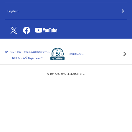
English
取引先に「安心」を与えるWeb認証シール
詳細はこちら
®
D&B D-U-N-S
Registered™
© TOKYO SHOKO RESEARCH, LTD.