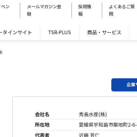
イベン
メールマガジン登
採用情
よくあるご質
録
報
問
データインサイト
TSR-PLUS
商品・サービス
)
企業
会社名
秀長水産(株)
所在地
愛媛県宇和島市築地町2-6-
代表者
近藤 芳仁