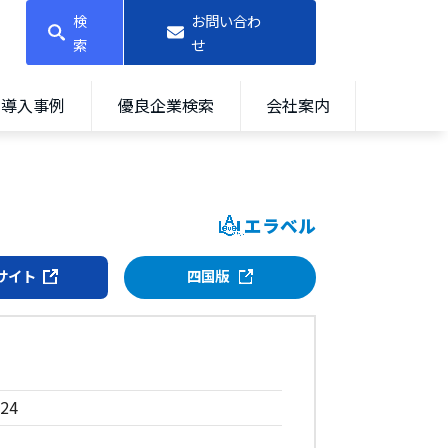
検
お問い合わ
索
せ
導入事例
優良企業検索
会社案内
エラベル
サイト
四国版
24