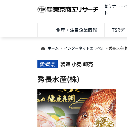
セミナー・
ト
倒産・注目企業情報
TSR
ホーム
インターネットエラベル
秀長水産(株
愛媛県
製造 小売 卸売
秀長水産(株)