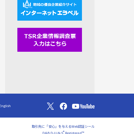
English
取引先に「安心」を与えるWeb認証シール
®
D&B D-U-N-S
Registered™