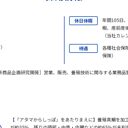
年間105
休日休暇
暇、産前産
（当社カレ
分）
各種社会保
待遇
保険）
新商品企画研究開発］営業、販売、養殖技術に関与する業務品
【「アタマからしっぽ」をあたりまえに】養殖真鯛を加
が約35％、残りの頭部・中骨・内臓などの約65％が未