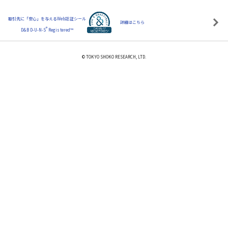
取引先に「安心」を与えるWeb認証シール
詳細はこちら
®
D&B D-U-N-S
Registered™
© TOKYO SHOKO RESEARCH, LTD.