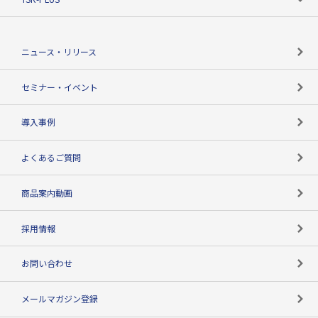
TSRのCSR
役割で探す
TSR-PLUSトップ
支社店一覧
ニュース・リリース
失敗しない与信管理とは
決算情報
セミナー・イベント
海外取引のノウハウ
パートナー体制
導入事例
企業データの有効活用
マルチステークホルダー
よくあるご質問
コンプライアンスチェック
商品案内動画
用語辞典
採用情報
お問い合わせ
メールマガジン登録