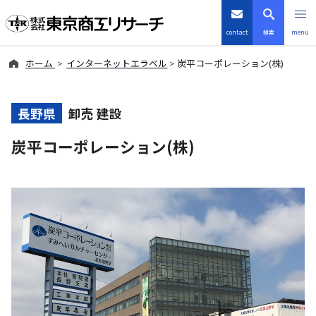
contact
検索
menu
ホーム
インターネットエラベル
炭平コーポレーション(株)
倒産・注目企業情報
TSRデータインサイト
長野県
卸売 建設
炭平コーポレーション(株)
TSR-PLUS
優良企業サイト
会社案内
商品・サービス
導入事例