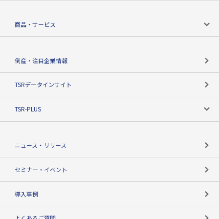
会社案内トップ
商品・サービス
会社概要
カテゴリで探す
倒産・注目企業情報
TSRのビジョン
目的で探す
TSRデータインサイト
創業のあゆみ
ニーズで探す
TSR-PLUS
TSRのCSR
役割で探す
TSR-PLUSトップ
支社店一覧
ニュース・リリース
失敗しない与信管理とは
決算情報
セミナー・イベント
海外取引のノウハウ
パートナー体制
導入事例
企業データの有効活用
マルチステークホルダー
よくあるご質問