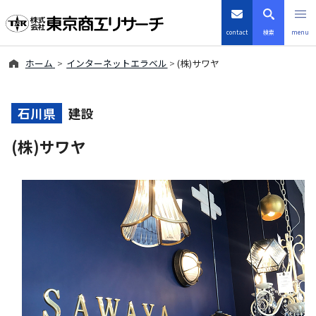
contact
検索
menu
ホーム
インターネットエラベル
(株)サワヤ
倒産・注目企業情報
TSRデータインサイト
石川県
建設
(株)サワヤ
TSR-PLUS
優良企業サイト
会社案内
商品・サービス
導入事例