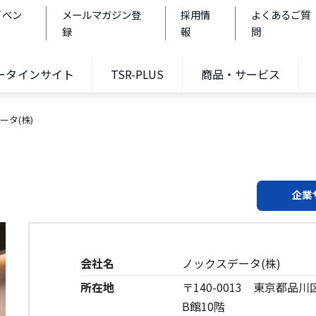
イベン
メールマガジン登
採用情
よくあるご質
録
報
問
データインサイト
TSR-PLUS
商品・サービス
ータ(株)
企業
会社名
ノックスデータ(株)
所在地
〒140-0013 東京都品
B館10階