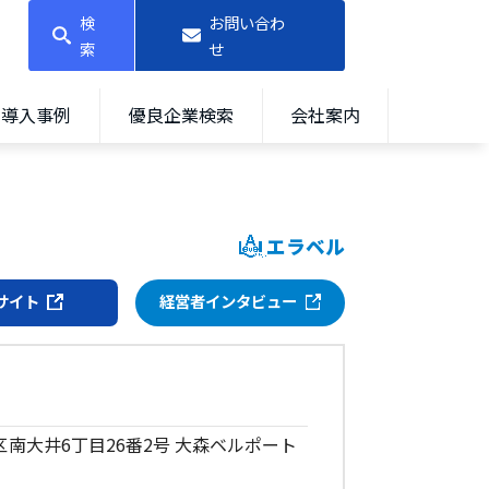
検
お問い合わ
索
せ
導入事例
優良企業検索
会社案内
エラベル
サイト
経営者インタビュー
川区南大井6丁目26番2号 大森ベルポート