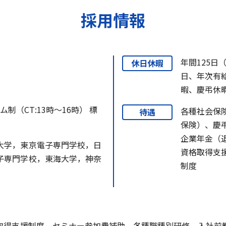
採用情報
年間125日
休日休暇
日、年次有
暇、慶弔休
イム制（CT:13時～16時） 標
各種社会保
待遇
保険）、慶
企業年金（
大学，東京電子専門学校，日
資格取得支
子専門学校，東海大学，神奈
制度
）
格取得支援制度、セミナー参加費補助、各種職種別研修、入社前